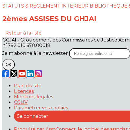
STATUTS & REGLEMENT INTERIEUR
BIBLIOTHEQUE
2èmes ASSISES DU GHJAI
Retour à la liste
GCJAI - Groupement des Commissaires de Justice Admin
n°792.010.670.00018
Je m'abonne à la newsletter
OK
Plan du site
Licences
Mentions légales
CGUV
Paramétrer vos cookies
Se connecter
Propulsé par AssoConnect, le logiciel des associat